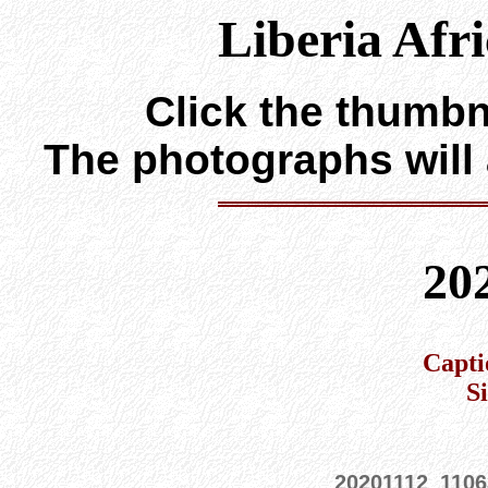
Liberia Afr
Click the thumbna
The photographs will
20
Capti
S
20201112_1106