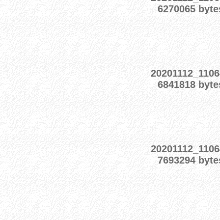
6270065 byte
20201112_1106
6841818 byte
20201112_1106
7693294 byte