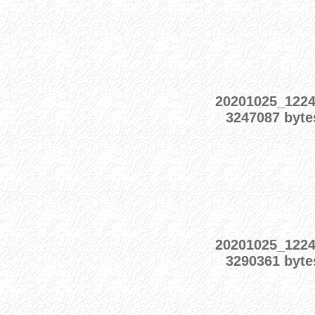
20201025_122
3247087 byte
20201025_122
3290361 byte