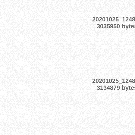
20201025_124
3035950 byte
20201025_124
3134879 byte