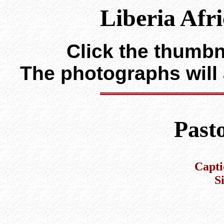
Liberia Afr
Click the thumbna
The photographs will
Past
Capti
S